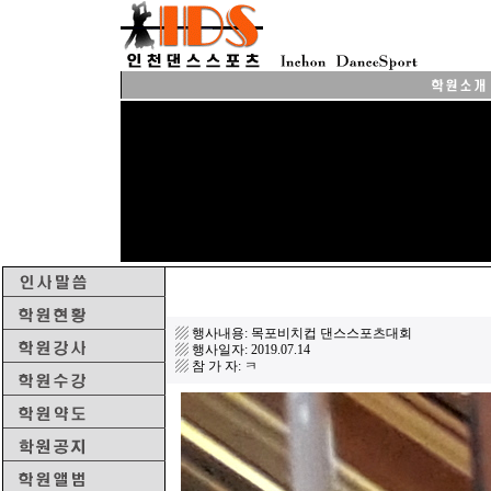
▨ 행사내용: 목포비치컵 댄스스포츠대회
▨ 행사일자: 2019.07.14
▨ 참 가 자: ㅋ