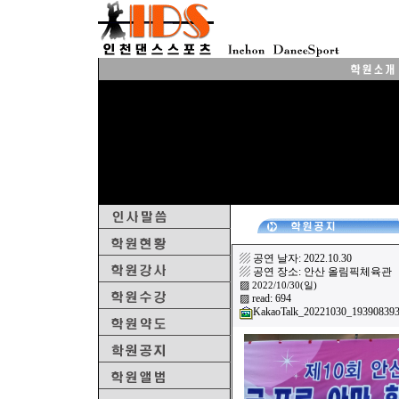
▨ 공연 날자: 2022.10.30
▨ 공연 장소: 안산 올림픽체육관
▨
2022/10/30(일)
▨ read: 694
KakaoTalk_20221030_193908393